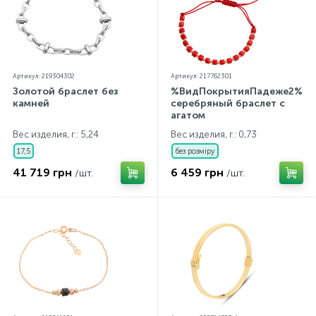
Контакты
Серебряные колье
О нас
Серебряные цепочки
Артикул: 219304302
Артикул: 217762301
Золотой браслет без
%ВидПокрытияПадеже2%
камней
серебряный браслет с
Оплата и доставка
Серебряные аксессуары
агатом
Вес изделия, г.: 5,24
Вес изделия, г.: 0,73
17,5
без розміру
Серебряные сувениры
41 719 грн
6 459 грн
/шт.
/шт.