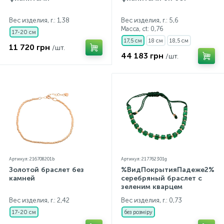
Контакты
Серебряные колье
Вес изделия, г.: 1,38
Вес изделия, г.: 5,6
Масса, ct:
0,76
17-20 см
17,5 см
18 см
18,5 см
О нас
Серебряные цепочки
11 720 грн
/шт.
44 183 грн
/шт.
Оплата и доставка
Серебряные аксессуары
Серебряные сувениры
Артикул: 216708201b
Артикул: 217762301g
Золотой браслет без
%ВидПокрытияПадеже2%
камней
серебряный браслет с
зеленим кварцем
Вес изделия, г.: 2,42
Вес изделия, г.: 0,73
17-20 см
без розміру