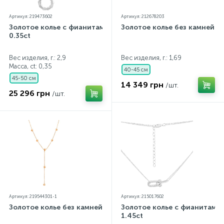
Контакты
Серебряные колье
Артикул: 219473602
Артикул: 212678203
Золотое колье с фианитами
Золотое колье без камней
0.35ct
О нас
Серебряные цепочки
Вес изделия, г.: 2,9
Вес изделия, г.: 1,69
Масса, ct:
0,35
40-45 см
Оплата и доставка
Серебряные аксессуары
45-50 см
14 349 грн
/шт.
25 296 грн
/шт.
Серебряные сувениры
Артикул: 219544301-1
Артикул: 215017602
Золотое колье без камней
Золотое колье с фианитами
1.45ct