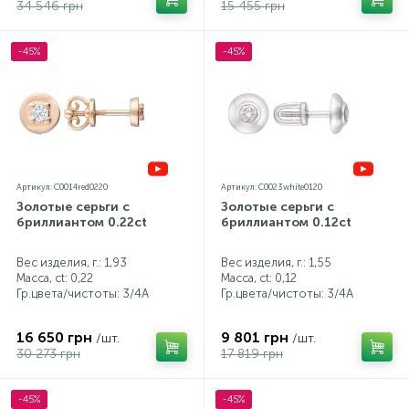
34 546 грн
15 455 грн
-45%
-45%
Артикул: C0014red0220
Артикул: C0023white0120
Золотые серьги с
Золотые серьги с
бриллиантом 0.22ct
бриллиантом 0.12ct
Вес изделия, г.: 1,93
Вес изделия, г.: 1,55
Масса, ct:
0,22
Масса, ct:
0,12
Гр.цвета/чистоты:
3/4А
Гр.цвета/чистоты:
3/4А
16 650 грн
9 801 грн
/шт.
/шт.
30 273 грн
17 819 грн
-45%
-45%