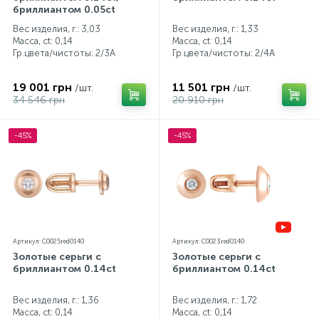
бриллиантом 0.05ct
Контакты
Серебряные колье
Вес изделия, г.: 3,03
Вес изделия, г.: 1,33
Масса, ct:
0,14
Масса, ct:
0,14
Гр.цвета/чистоты:
2/3А
Гр.цвета/чистоты:
2/4А
О нас
Серебряные цепочки
19 001 грн
11 501 грн
/шт.
/шт.
34 546 грн
20 910 грн
Оплата и доставка
Серебряные аксессуары
-45%
-45%
Серебряные сувениры
Артикул: C0025red0140
Артикул: C0023red0140
Золотые серьги с
Золотые серьги с
бриллиантом 0.14ct
бриллиантом 0.14ct
Вес изделия, г.: 1,36
Вес изделия, г.: 1,72
Масса, ct:
0,14
Масса, ct:
0,14