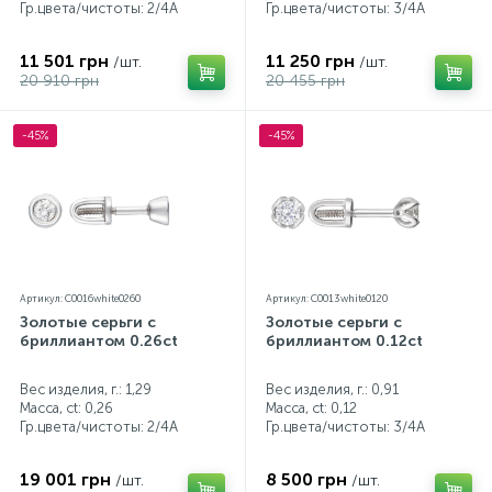
Гр.цвета/чистоты:
2/4А
Гр.цвета/чистоты:
3/4А
11 501 грн
11 250 грн
/шт.
/шт.
20 910 грн
20 455 грн
-45%
-45%
Артикул: C0016white0260
Артикул: C0013white0120
Золотые серьги с
Золотые серьги с
бриллиантом 0.26ct
бриллиантом 0.12ct
Вес изделия, г.: 1,29
Вес изделия, г.: 0,91
Масса, ct:
0,26
Масса, ct:
0,12
Гр.цвета/чистоты:
2/4А
Гр.цвета/чистоты:
3/4А
19 001 грн
8 500 грн
/шт.
/шт.