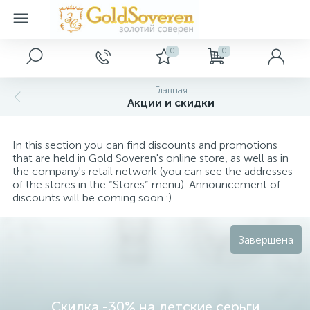
0
0
Серебряные украшения
Золотые украшения
Декор
Главная
Акции и скидки
Золотые аксессуары
Серебряные кольца
Картины
In this section you can find discounts and promotions
Серебряные серьги
Золотые браслеты
Ключницы
that are held in Gold Soveren's online store, as well as in
the company's retail network (you can see the addresses
of the stores in the “Stores” menu). Announcement of
Серебряные подвески
Золотые кольца
Сувениры
discounts will be coming soon :)
Завершена
Серебряные браслеты
Золотые колье
Серебряные шармы
Золотые подвески
Скидка -30% на детские серьги