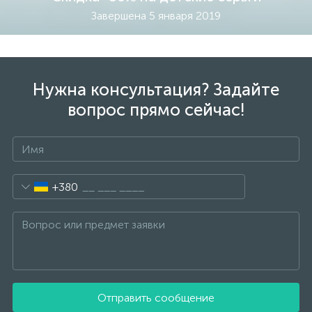
Завершена 5 января 2019
Серебряные колье
Золотые серьги
Золотые цепи
Серебряные цепочки
Нужна консультация? Задайте
вопрос прямо сейчас!
Серебряные аксессуары
Серебряные сувениры
+380
Отправить сообщение