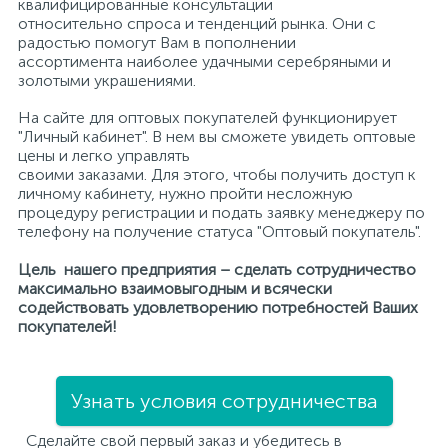
квалифицированные консультации
относительно спроса и тенденций рынка. Они с
Серебряные колье
Золотые серьги
радостью помогут Вам в пополнении
ассортимента наиболее удачными серебряными и
золотыми украшениями.
Золотые цепи
Серебряные цепочки
На сайте для оптовых покупателей функционирует
"Личный кабинет". В нем вы сможете увидеть оптовые
цены и легко управлять
Серебряные аксессуары
своими заказами. Для этого, чтобы получить доступ к
личному кабинету, нужно пройти несложную
процедуру регистрации и подать заявку менеджеру по
Серебряные сувениры
телефону на получение статуса "Оптовый покупатель".
Цель нашего предприятия – сделать сотрудничество
максимально взаимовыгодным и всячески
содействовать удовлетворению потребностей Ваших
покупателей!
Узнать условия сотрудничества
Сделайте свой первый заказ и убедитесь в