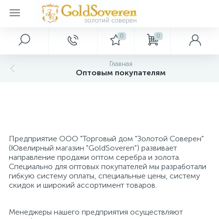
0
0
Серебряные украшения
Золотые украшения
Декор
Главная
Оптовым покупателям
Золотые аксессуары
Серебряные кольца
Картины
Серебряные серьги
Золотые браслеты
Ключницы
Серебряные подвески
Золотые кольца
Сувениры
Предприятие ООО "Торговый дом "Золотой Соверен"
(Ювелирный магазин "GoldSoveren") развивает
направление продажи оптом серебра и золота.
Специально для оптовых покупателей мы разработали
Серебряные браслеты
Золотые колье
гибкую систему оплаты, специальные цены, систему
скидок и широкий ассортимент товаров.
Серебряные шармы
Золотые подвески
Менеджеры нашего предприятия осуществляют