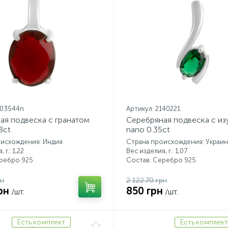
203544n
Артикул: 2140221
ая подвеска с гранатом
Серебряная подвеска с и
8ct
nano 0.35ct
оисхождения: Индия
Страна происхождения: Украин
 г.: 1,22
Вес изделия, г.: 1,07
еребро 925
Состав: Серебро 925
рн
2 122.70 грн
рн
850 грн
/шт.
/шт.
Есть комплект
Есть комплект