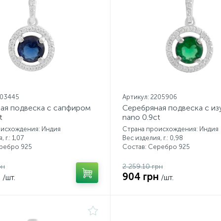
203445
Артикул: 2205906
ая подвеска с сапфиром
Серебряная подвеска с и
t
nano 0.9ct
оисхождения: Индия
Страна происхождения: Индия
 г.: 1,07
Вес изделия, г.: 0,98
еребро 925
Состав: Серебро 925
рн
2 259.10 грн
н
904 грн
/шт.
/шт.