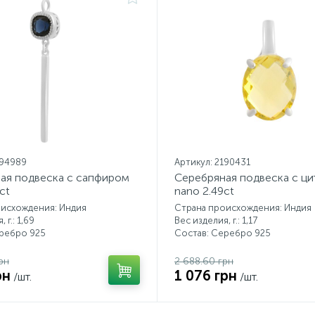
194989
Артикул: 2190431
ая подвеска с сапфиром
Серебряная подвеска с ц
ct
nano 2.49ct
оисхождения: Индия
Страна происхождения: Индия
 г.: 1,69
Вес изделия, г.: 1,17
еребро 925
Состав: Серебро 925
рн
2 688.60 грн
рн
1 076 грн
/шт.
/шт.