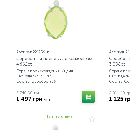
Артикул: 2212591n
Артикул: 2
Серебряная подвеска с хризолітом
Серебрян
4.862ct
3.098ct
Страна происхождения: Индия
Страна пр
Вес изделия, г.: 1,87
Вес изделия,
Состав: Серебро 925
Состав: С
3 740.90 грн
2 811.40 г
1 497 грн
1 125 г
/шт.
Есть комплект