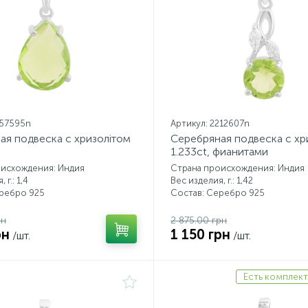
157595n
Артикул: 2212607n
ая подвеска с хризолітом
Серебряная подвеска с хр
1.233ct, фианитами
оисхождения: Индия
Страна происхождения: Индия
 г.: 1,4
Вес изделия, г.: 1,42
еребро 925
Состав: Серебро 925
рн
2 875.00 грн
рн
1 150 грн
/шт.
/шт.
Есть комплект