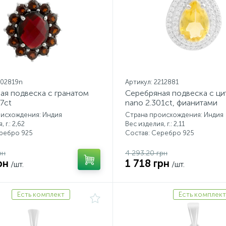
002819n
Артикул: 2212881
ая подвеска с гранатом
Серебряная подвеска с ц
7ct
nano 2.301ct, фианитами
оисхождения: Индия
Страна происхождения: Индия
 г.: 2,62
Вес изделия, г.: 2,11
еребро 925
Состав: Серебро 925
рн
4 293.20 грн
рн
1 718 грн
/шт.
/шт.
Есть комплект
Есть комплект