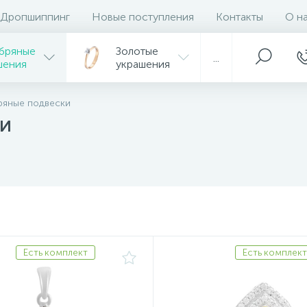
Дропшиппинг
Новые поступления
Контакты
О н
бряные
Золотые
...
шения
украшения
ряные подвески
ми
Есть комплект
Есть комплект