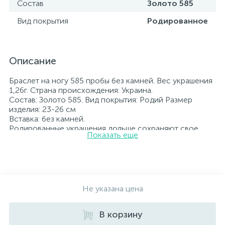
Состав
Золото 585
Вид покрытия
Родированное
Описание
Браслет на ногу 585 пробы без камней. Вес украшения
1,26г. Страна происхождения: Украина.
Состав: Золото 585. Вид покрытия: Родий Размер
изделия: 23-26 см
Вставка: без камней.
Родированные украшения дольше сохраняют свое
Показать еще
первоначальное состояние, а именно цвет и блеск
металла. Все ювелирные изделия представленные на
нашем сайте прошли внутренний контроль качества, а
также контроль государственной пробирной службой
Украины, на всех изделиях стоит соответствующая
проба. К каждому ювелирному украшению
Не указана цена
прилагаются бирка с указанием всех
параметров.*Цвета изделий на сайте могут
В корзину
незначительно отличаться от реальных из-за
особенностей цветопередачи экрана