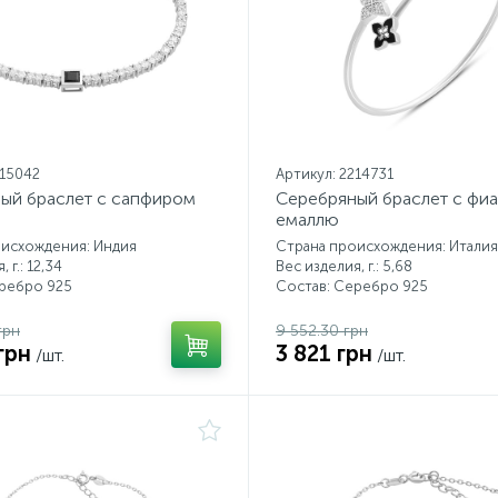
215042
Артикул: 2214731
ый браслет с сапфиром
Серебряный браслет с фиа
емаллю
оисхождения: Индия
Страна происхождения: Италия
 г.: 12,34
Вес изделия, г.: 5,68
еребро 925
Состав: Серебро 925
грн
9 552.30 грн
грн
3 821 грн
/шт.
/шт.