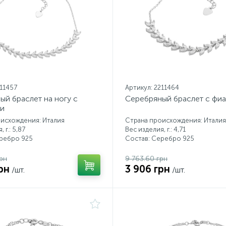
211457
Артикул: 2211464
ый браслет на ногу с
Серебряный браслет с фи
и
исхождения: Италия
Страна происхождения: Италия
 г.: 5,87
Вес изделия, г.: 4,71
еребро 925
Состав: Серебро 925
грн
9 763.60 грн
рн
3 906 грн
/шт.
/шт.