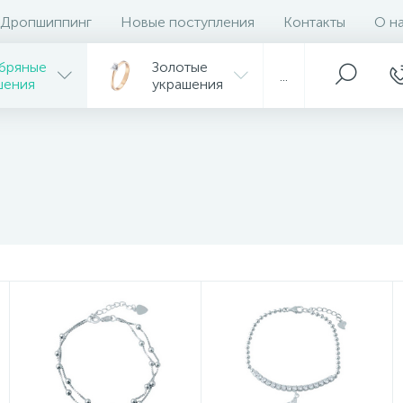
Дропшиппинг
Новые поступления
Контакты
О н
бряные
Золотые
...
шения
украшения