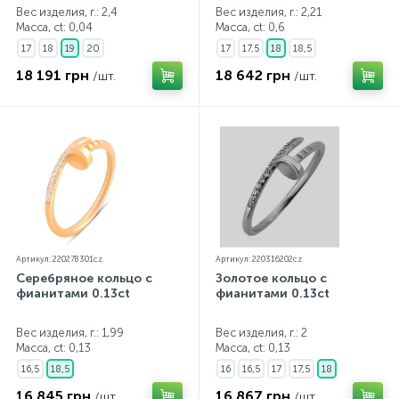
Вес изделия, г.: 2,4
Вес изделия, г.: 2,21
Масса, ct:
0,04
Масса, ct:
0,6
17
18
19
20
17
17,5
18
18,5
18 191 грн
18 642 грн
/шт.
/шт.
Артикул: 220278301cz
Артикул: 220316202cz
Серебряное кольцо с
Золотое кольцо с
фианитами 0.13ct
фианитами 0.13ct
Вес изделия, г.: 1,99
Вес изделия, г.: 2
Масса, ct:
0,13
Масса, ct:
0,13
16,5
18,5
16
16,5
17
17,5
18
16 845 грн
16 867 грн
/шт.
/шт.