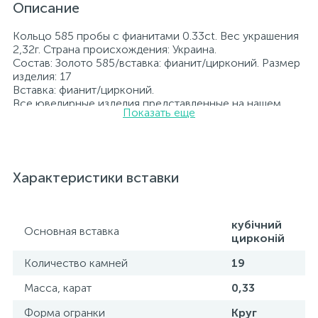
Описание
Кольцо 585 пробы с фианитами 0.33ct. Вес украшения
2,32г. Страна происхождения: Украина.
Состав: Золото 585/вставка: фианит/цирконий. Размер
изделия: 17
Вставка: фианит/цирконий.
Все ювелирные изделия представленные на нашем
Показать еще
сайте прошли внутренний контроль качества, а также
контроль государственной пробирной службой
Украины, на всех изделиях стоит соответствующая
проба. К каждому ювелирному украшению
прилагаются бирка с указанием всех
Характеристики вставки
параметров.*Цвета изделий на сайте могут
незначительно отличаться от реальных из-за
особенностей цветопередачи экрана
кубічний
Основная вставка
цирконій
Количество камней
19
Масса, карат
0,33
Форма огранки
Круг