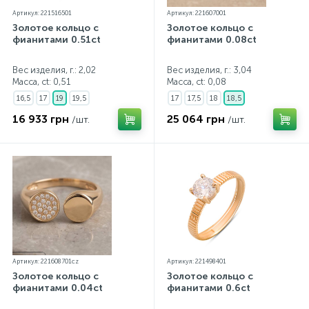
Артикул: 221516501
Артикул: 221607001
Золотое кольцо с
Золотое кольцо с
фианитами 0.51ct
фианитами 0.08ct
Вес изделия, г.: 2,02
Вес изделия, г.: 3,04
Масса, ct:
0,51
Масса, ct:
0,08
16,5
17
19
19,5
17
17,5
18
18,5
16 933 грн
25 064 грн
/шт.
/шт.
Артикул: 221608701cz
Артикул: 221498401
Золотое кольцо с
Золотое кольцо с
фианитами 0.04ct
фианитами 0.6ct