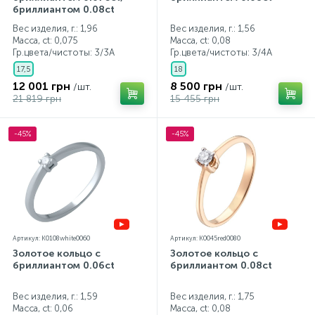
бриллиантом 0.08ct
Контакты
Серебряные колье
Вес изделия, г.: 1,96
Вес изделия, г.: 1,56
Масса, ct:
0,075
Масса, ct:
0,08
Гр.цвета/чистоты:
3/3А
Гр.цвета/чистоты:
3/4А
О нас
Серебряные цепочки
17,5
18
12 001 грн
8 500 грн
/шт.
/шт.
21 819 грн
15 455 грн
Оплата и доставка
Серебряные аксессуары
-45%
-45%
Серебряные сувениры
Артикул: K0108white0060
Артикул: K0045red0080
Золотое кольцо с
Золотое кольцо с
бриллиантом 0.06ct
бриллиантом 0.08ct
Вес изделия, г.: 1,59
Вес изделия, г.: 1,75
Масса, ct:
0,06
Масса, ct:
0,08