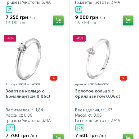
Гр.цвета/чистоты:
3/4А
Гр.цвета/чистоты:
3/4А
17
18
7 250 грн
9 000 грн
/шт.
/шт.
13 182 грн
16 364 грн
-45%
-45%
Артикул: K0051white0060
Артикул: K0057white0060
Золотое кольцо с
Золотое кольцо с
бриллиантом 0.06ct
бриллиантом 0.06ct
Вес изделия, г.: 1,84
Вес изделия, г.: 1,63
Масса, ct:
0,06
Масса, ct:
0,06
Гр.цвета/чистоты:
3/4А
Гр.цвета/чистоты:
3/4А
17,5
17,5
7 700 грн
7 501 грн
/шт.
/шт.