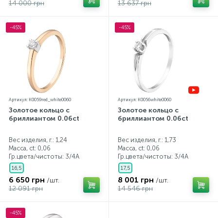
14 000 грн
13 637 грн
-45%
-45%
Артикул: K0059red_white0060
Артикул: K0056white0060
Золотое кольцо с
Золотое кольцо с
бриллиантом 0.06ct
бриллиантом 0.06ct
Вес изделия, г.: 1,24
Вес изделия, г.: 1,73
Масса, ct:
0,06
Масса, ct:
0,06
Гр.цвета/чистоты:
3/4А
Гр.цвета/чистоты:
3/4А
16,5
17,5
6 650 грн
8 001 грн
/шт.
/шт.
12 091 грн
14 546 грн
-45%