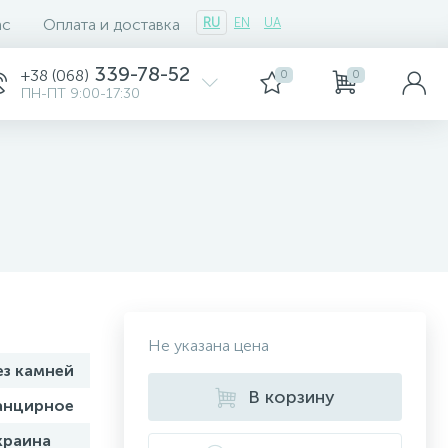
ас
Оплата и доставка
RU
EN
UA
339-78-52
+38 (068)
0
0
ПН-ПТ 9:00-17:30
Не указана цена
ез камней
В корзину
анцирное
краина