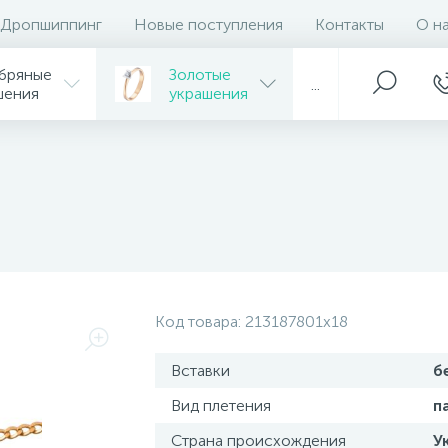
Дропшиппинг
Новые поступления
Контакты
О н
бряные
Золотые
...
шения
украшения
Код товара:
213187801x18
Вставки
б
Вид плетения
п
Страна происхождения
У