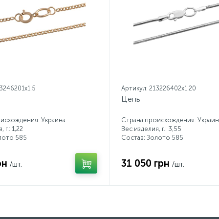
13246201x1.5
Артикул: 213226402x1.20
Цепь
исхождения: Украина
Страна происхождения: Украин
 г.: 1,22
Вес изделия, г.: 3,55
лото 585
Состав: Золото 585
рн
31 050 грн
/шт.
/шт.