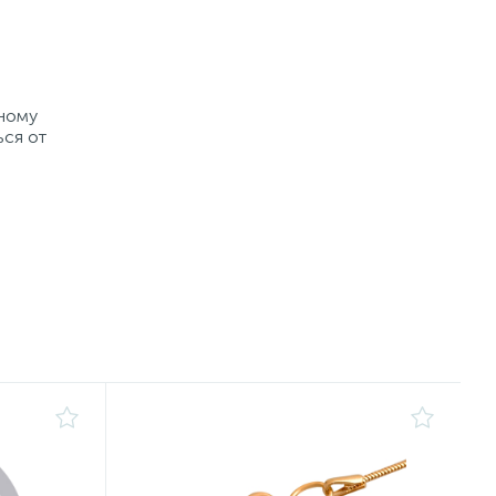
рному
ься от