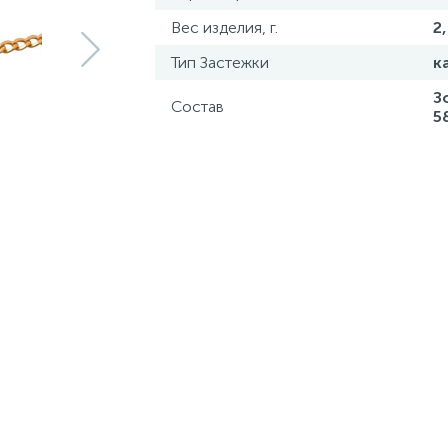
Вес изделия, г.
2
Тип Застежки
к
З
Состав
5