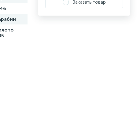
Заказать товар
,46
арабин
олото
85