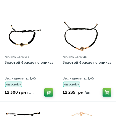
контроль государственной пробирной службой
Украины, на всех изделиях стоит соответствующая
проба. К каждому ювелирному украшению
прилагаются бирка с указанием всех
параметров.*Цвета изделий на сайте могут
незначительно отличаться от реальных из-за
особенностей цветопередачи экрана
Артикул: 219672303b
Артикул: 219672301b
Золотой браслет с ониксом
Золотой браслет с ониксом
Вес изделия, г.: 1,45
Вес изделия, г.: 1,45
без розміру
без розміру
12 300 грн
12 235 грн
/шт.
/шт.