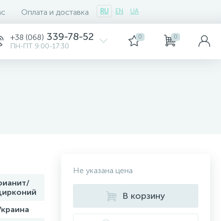
ас
Оплата и доставка
RU
EN
UA
339-78-52
+38 (068)
0
0
ПН-ПТ 9:00-17:30
Не указана цена
фианит/
цирконий
В корзину
Украина