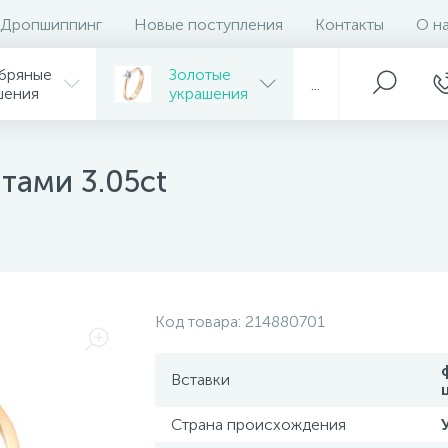
Дропшиппинг
Новые поступления
Контакты
О н
бряные
Золотые
...
шения
украшения
тами 3.05ct
Код товара:
214880701
Вставки
Страна происхождения