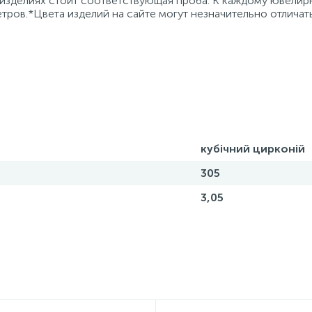
 изделиях стоит соответствующая проба. К каждому ювели
тров.*Цвета изделий на сайте могут незначительно отличат
кубічний цирконій
305
3,05