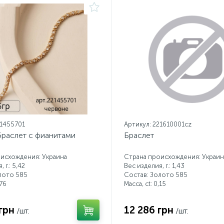
21455701
Артикул: 221610001cz
браслет с фианитами
Браслет
исхождения: Украина
Страна происхождения: Украин
 г.: 5,42
Вес изделия, г.: 1,43
лото 585
Состав: Золото 585
76
Масса, ct:
0,15
грн
12 286 грн
/шт.
/шт.