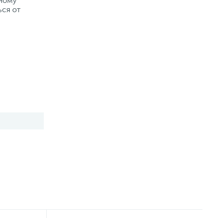
рному
ься от