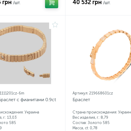
 грн
40 532 грн
/шт.
/шт.
21111201cz-6m
Артикул: 219668601cz
раслет с фианитами 0.9ct
Браслет
исхождения: Украина
Страна происхождения: Украин
 г.: 13,03
Вес изделия, г.: 8,79
лото 585
Состав: Золото 585
9
Масса, ct:
0,78