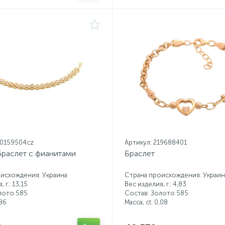
20159504cz
Артикул: 219688401
браслет с фианитами
Браслет
исхождения: Украина
Страна происхождения: Украин
 г.: 13,15
Вес изделия, г.: 4,83
лото 585
Состав: Золото 585
86
Масса, ct:
0,08