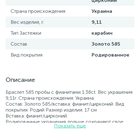
цирконий
Страна происхождения
Украина
Вес изделия, г.
9,11
Тип Застежки
карабин
Состав
Золото 585
Вид покрытия
Родированное
Описание
Браслет 585 пробы с фианитами 1.38ct. Вес украшения
9,11г. Страна происхождения: Украина.
Состав: Золото 585/вставка: фианит/цирконий. Вид
покрытия: Родий Размер изделия: 17 см
Вставка: фианит/цирконий.
Родированные украшения дольше сохраняют свое
Показать еще
первоначальное состояние, а именно цвет и блеск
металла. Все ювелирные изделия представленные на
нашем сайте прошли внутренний контроль качества, а