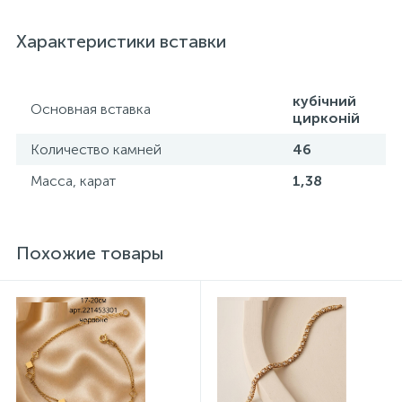
также контроль государственной пробирной службой
Украины, на всех изделиях стоит соответствующая
Характеристики вставки
проба. К каждому ювелирному украшению
прилагаются бирка с указанием всех
параметров.*Цвета изделий на сайте могут
незначительно отличаться от реальных из-за
кубічний
Основная вставка
особенностей цветопередачи экрана
цирконій
Количество камней
46
Масса, карат
1,38
Похожие товары