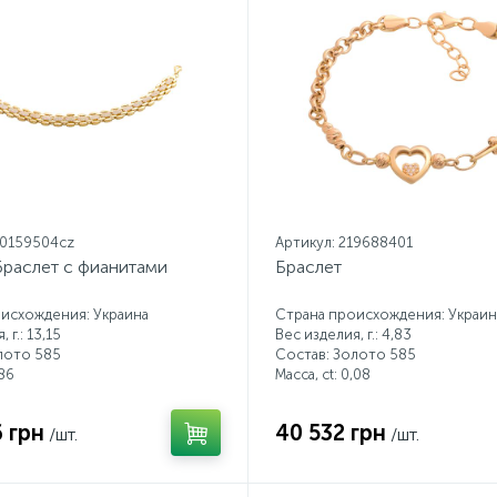
20159504cz
Артикул: 219688401
браслет с фианитами
Браслет
исхождения: Украина
Страна происхождения: Украин
 г.: 13,15
Вес изделия, г.: 4,83
лото 585
Состав: Золото 585
86
Масса, ct:
0,08
 грн
40 532 грн
/шт.
/шт.