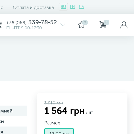
ас
Оплата и доставка
RU
EN
UA
339-78-52
+38 (068)
0
0
ПН-ПТ 9:00-17:30
3 910 грн
1 564 грн
амней
/шт.
ки
Размер
я
17-20 см