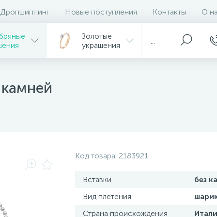
Дропшиппинг
Новые поступления
Контакты
О н
бряные
Золотые
...
шения
украшения
 камней
Код товара:
2183921
Вставки
без к
Вид плетения
шари
Страна происхождения
Итали