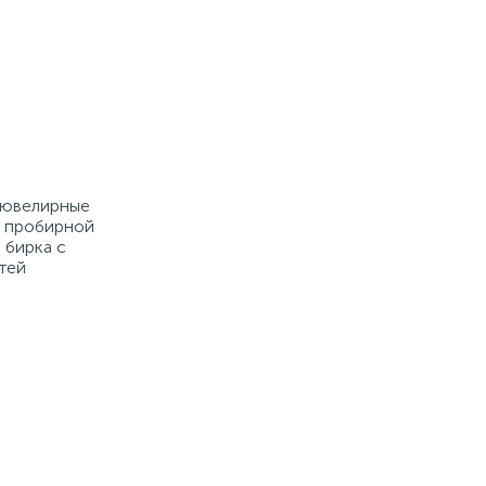
е ювелирные
й пробирной
 бирка с
тей