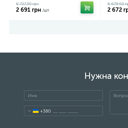
6 727.30 грн
6 679.50 г
2 691 грн
2 672 г
/шт.
Нужна кон
+380