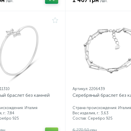
рн
1 467 грн
/шт.
/шт.
211310
Артикул: 2206439
ый браслет без камней
Серебряный браслет без 
исхождения: Италия
Страна происхождения: Италия
 г.: 7,84
Вес изделия, г.: 3,63
еребро 925
Состав: Серебро 925
грн
6 270.50 грн