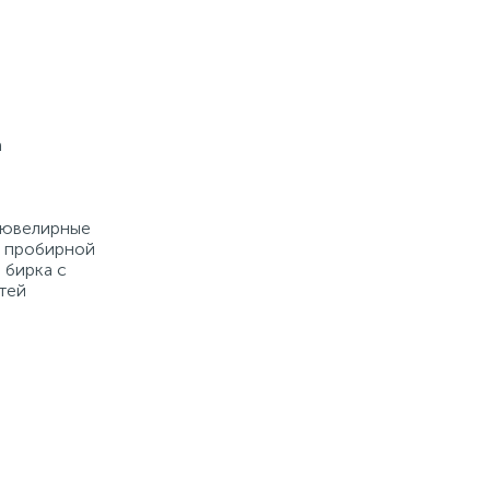
а
е ювелирные
й пробирной
 бирка с
тей