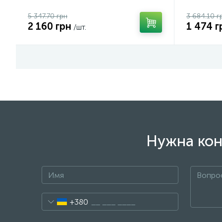
5 347.70 грн
3 684.10 г
2 160 грн
1 474 г
/шт.
Нужна кон
+380