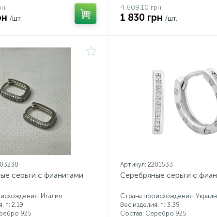
рн
4 609.10 грн
рн
1 830 грн
/шт.
/шт.
203230
Артикул: 2201533
ые серьги с фианитами
Серебряные серьги с фиа
исхождения: Италия
Страна происхождения: Украин
 г.: 2,19
Вес изделия, г.: 3,39
еребро 925
Состав: Серебро 925