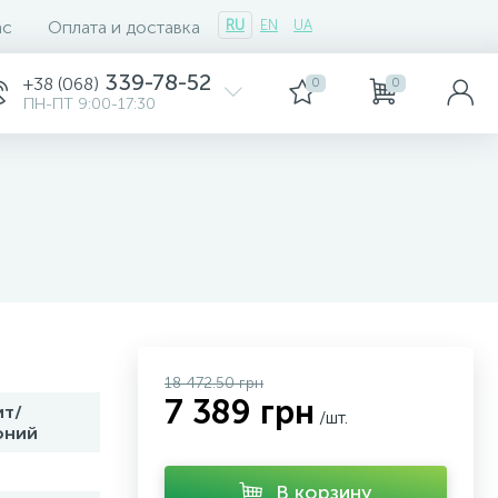
ас
Оплата и доставка
RU
EN
UA
339-78-52
+38 (068)
0
0
ПН-ПТ 9:00-17:30
18 472.50 грн
7 389 грн
ит/
/шт.
оний
В корзину