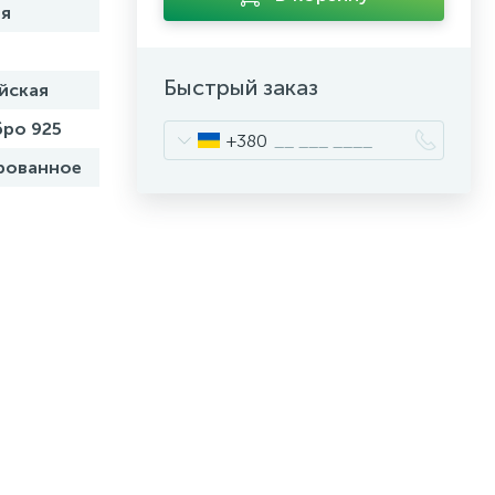
я
Быстрый заказ
йская
ро 925
+380
рованное