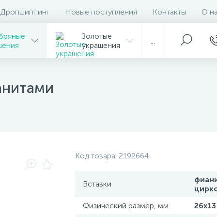
Дропшиппинг
Новые поступления
Контакты
О н
бряные
Золотые
...
шения
украшения
анитами
Код товара:
2192664
фиан
Вставки
цирк
Физический размер, мм.
26х13