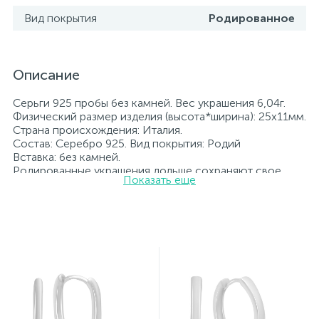
Вид покрытия
Родированное
Описание
Серьги 925 пробы без камней. Вес украшения 6,04г.
Физический размер изделия (высота*ширина): 25х11мм.
Страна происхождения: Италия.
Состав: Серебро 925. Вид покрытия: Родий
Вставка: без камней.
Родированные украшения дольше сохраняют свое
Показать еще
первоначальное состояние, а именно цвет и блеск
металла. Все ювелирные изделия представленные на
нашем сайте прошли внутренний контроль качества, а
также контроль государственной пробирной службой
Украины, на всех изделиях стоит соответствующая
проба. К каждому ювелирному украшению
прилагаются бирка с указанием всех
параметров.*Цвета изделий на сайте могут
незначительно отличаться от реальных из-за
особенностей цветопередачи экрана