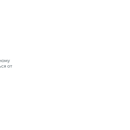
рному
ься от