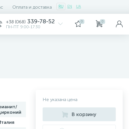
ас
Оплата и доставка
RU
EN
UA
339-78-52
+38 (068)
0
0
ПН-ПТ 9:00-17:30
Не указана цена
фианит/
цирконий
В корзину
Италия