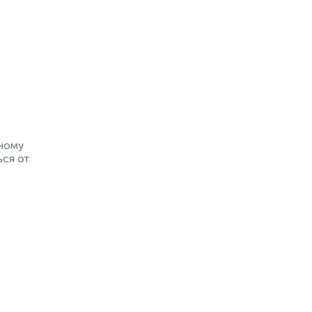
рному
ься от