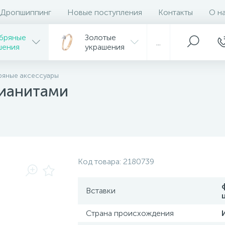
Дропшиппинг
Новые поступления
Контакты
О н
бряные
Золотые
...
шения
украшения
яные аксессуары
фианитами
Код товара:
2180739
Вставки
Страна происхождения