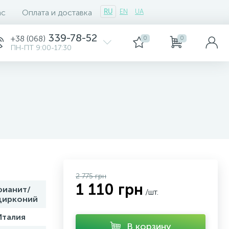
ас
Оплата и доставка
RU
EN
UA
339-78-52
+38 (068)
0
0
ПН-ПТ 9:00-17:30
2 775 грн
1 110 грн
фианит/
/шт.
цирконий
Италия
В корзину