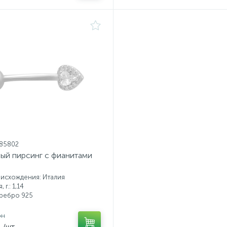
185802
ый пирсинг с фианитами
исхождения: Италия
 г.: 1,14
еребро 925
рн
н
/шт.