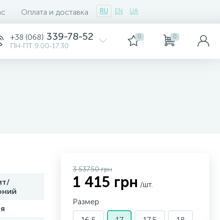
ас
Оплата и доставка
RU
EN
UA
339-78-52
+38 (068)
0
0
ПН-ПТ 9:00-17:30
3 537.50 грн
1 415 грн
ит/
/шт.
оний
Размер
я
16,5
17
17,5
18