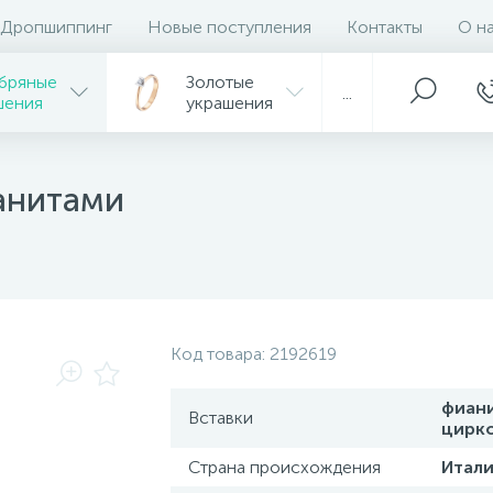
Дропшиппинг
Новые поступления
Контакты
О н
бряные
Золотые
...
шения
украшения
анитами
Код товара:
2192619
фиан
Вставки
цирк
Страна происхождения
Итали