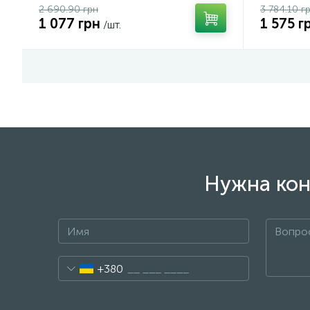
2 690.90 грн
3 784.10 г
1 077 грн
1 575 г
/шт.
Нужна кон
+380