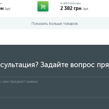
рн
5 954.50 грн
рн
2 382 грн
/шт.
/шт.
Показать больше товаров
сультация? Задайте вопрос пря