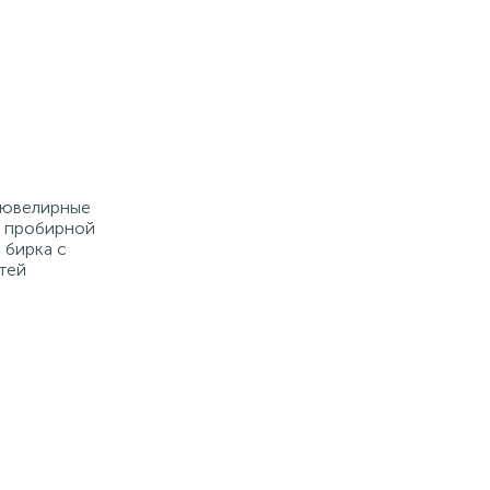
е ювелирные
й пробирной
 бирка с
тей