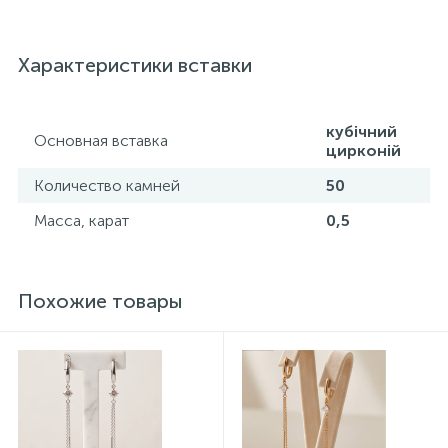
Украины, на всех изделиях стоит соответствующая
проба. К каждому ювелирному украшению
прилагаются бирка с указанием всех
Характеристики вставки
параметров.*Цвета изделий на сайте могут
незначительно отличаться от реальных из-за
особенностей цветопередачи экрана
кубічний
Основная вставка
цирконій
Количество камней
50
Масса, карат
0,5
Похожие товары