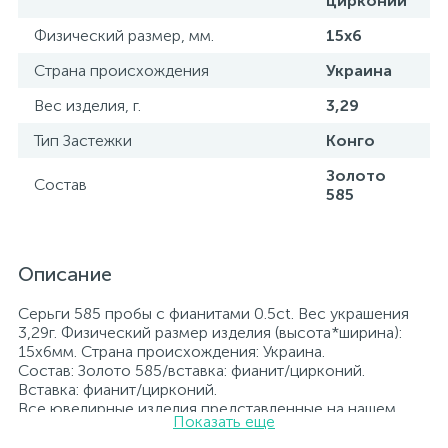
цирконий
Физический размер, мм.
15х6
Страна происхождения
Украина
Вес изделия, г.
3,29
Тип Застежки
Конго
Золото
Состав
585
Описание
Серьги 585 пробы с фианитами 0.5ct. Вес украшения
3,29г. Физический размер изделия (высота*ширина):
15х6мм. Страна происхождения: Украина.
Состав: Золото 585/вставка: фианит/цирконий.
Вставка: фианит/цирконий.
Все ювелирные изделия представленные на нашем
Показать еще
сайте прошли внутренний контроль качества, а также
контроль государственной пробирной службой