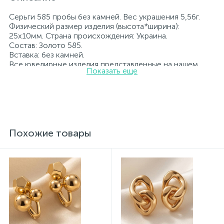
Серьги 585 пробы без камней. Вес украшения 5,56г.
Физический размер изделия (высота*ширина):
25х10мм. Страна происхождения: Украина.
Состав: Золото 585.
Вставка: без камней.
Все ювелирные изделия представленные на нашем
Показать еще
сайте прошли внутренний контроль качества, а также
контроль государственной пробирной службой
Украины, на всех изделиях стоит соответствующая
проба. К каждому ювелирному украшению
прилагаются бирка с указанием всех
параметров.*Цвета изделий на сайте могут
незначительно отличаться от реальных из-за
Похожие товары
особенностей цветопередачи экрана