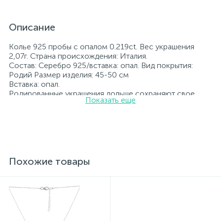
Описание
Колье 925 пробы с опалом 0.219ct. Вес украшения
2,07г. Страна происхождения: Италия.
Состав: Серебро 925/вставка: опал. Вид покрытия:
Родий Размер изделия: 45-50 см
Вставка: опал.
Родированные украшения дольше сохраняют свое
Показать еще
первоначальное состояние, а именно цвет и блеск
металла. Все ювелирные изделия представленные на
нашем сайте прошли внутренний контроль качества, а
также контроль государственной пробирной службой
Украины, на всех изделиях стоит соответствующая
проба. К каждому ювелирному украшению
прилагаются бирка с указанием всех
Похожие товары
параметров.*Цвета изделий на сайте могут
незначительно отличаться от реальных из-за
особенностей цветопередачи экрана