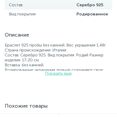
Состав
Серебро 925
Вид покрытия
Родированное
Описание
Браслет 925 пробы без камней. Вес украшения 1,48г.
Страна происхождения: Италия.
Состав: Серебро 925. Вид покрытия: Родий Размер
изделия: 17-20 см
Вставка: без камней.
Родированные украшения дольше сохраняют свое
Показать еще
первоначальное состояние, а именно цвет и блеск
металла. Все ювелирные изделия представленные на
нашем сайте прошли внутренний контроль качества, а
также контроль государственной пробирной службой
Украины, на всех изделиях стоит соответствующая
проба. К каждому ювелирному украшению
прилагаются бирка с указанием всех
Похожие товары
параметров.*Цвета изделий на сайте могут
незначительно отличаться от реальных из-за