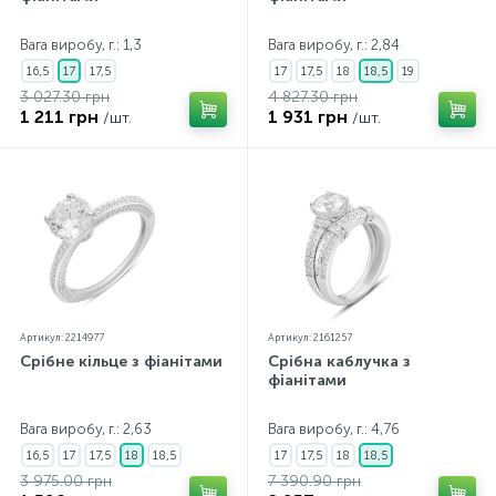
Контакти
Срібні кольє
Золоті сережки
Вага виробу, г.: 1,3
Вага виробу, г.: 2,84
16,5
17
17,5
17
17,5
18
18,5
19
3 027.30 грн
4 827.30 грн
Про нас
Золоті ланцюги
Срібні ланцюжки
1 211 грн
1 931 грн
/шт.
/шт.
Оплата та доставка
Срібні аксесуари
Срібні сувеніри
Артикул: 2214977
Артикул: 2161257
Срібне кільце з фіанітами
Срібна каблучка з
фіанітами
Вага виробу, г.: 2,63
Вага виробу, г.: 4,76
16,5
17
17,5
18
18,5
17
17,5
18
18,5
3 975.00 грн
7 390.90 грн