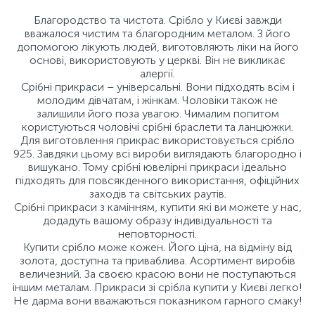
Благородство та чистота. Срібло у Києві завжди
вважалося чистим та благородним металом. З його
допомогою лікують людей, виготовляють ліки на його
основі, використовують у церкві. Він не викликає
алергії.
Срібні прикраси – універсальні. Вони підходять всім і
молодим дівчатам, і жінкам. Чоловіки також не
залишили його поза увагою. Чималим попитом
користуються чоловічі срібні браслети та ланцюжки.
Для виготовлення прикрас використовується срібло
925. Завдяки цьому всі вироби виглядають благородно і
вишукано. Тому срібні ювелірні прикраси ідеально
підходять для повсякденного використання, офіційних
заходів та світських раутів.
Срібні прикраси з камінням, купити які ви можете у нас,
додадуть вашому образу індивідуальності та
неповторності.
Купити срібло може кожен. Його ціна, на відміну від
золота, доступна та приваблива. Асортимент виробів
величезний. За своєю красою вони не поступаються
іншим металам. Прикраси зі срібла купити у Києві легко!
Не дарма вони вважаються показником гарного смаку!