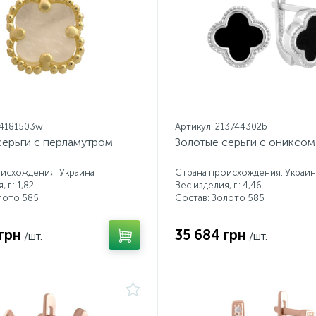
14181503w
Артикул: 213744302b
серьги с перламутром
Золотые серьги с ониксом
исхождения: Украина
Страна происхождения: Украин
 г.: 1,82
Вес изделия, г.: 4,46
лото 585
Состав: Золото 585
грн
35 684 грн
/шт.
/шт.