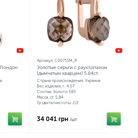
Артикул: C0071SM_R
 Лондон
Золотые серьги с раухтопазом
(дымчатым кварцем) 5.84ct
а
Страна происхождения: Украина
Вес изделия, г.: 4,07
Состав: Золото 585
Масса, ct:
5,84
Гр.цвета/чистоты:
2/2
34 041 грн
/шт.