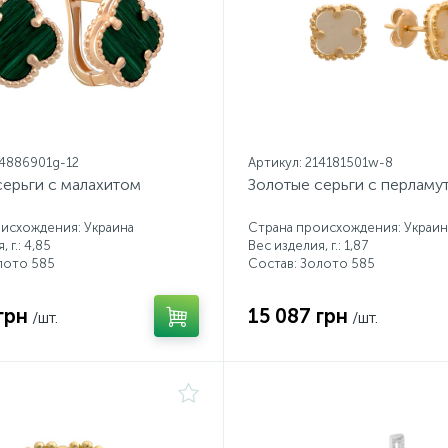
14886901g-12
Артикул: 214181501w-8
серьги с малахитом
Золотые серьги с перламу
исхождения: Украина
Страна происхождения: Украин
 г.: 4,85
Вес изделия, г.: 1,87
лото 585
Состав: Золото 585
грн
15 087 грн
/шт.
/шт.