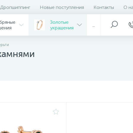
Дропшиппинг
Новые поступления
Контакты
О н
бряные
Золотые
...
шения
украшения
ерьги
 камнями