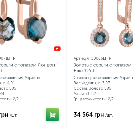
0071LT_R
Артикул: C0066LT_R
серьги с топазом Лондон
Золотые серьги с топазом
t
Блю 1.2ct
исхождения: Украина
Страна происхождения: Украин
 г.: 4,01
Вес изделия, г.: 3,97
лото 585
Состав: Золото 585
84
Масса, ct:
1,2
истоты:
2/2
Гр.цвета/чистоты:
2/2
грн
34 564 грн
/шт.
/шт.