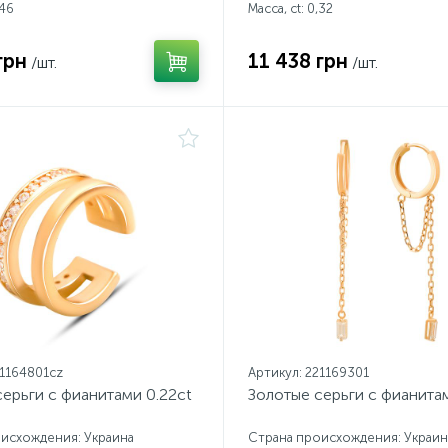
46
Масса, ct:
0,32
грн
11 438 грн
/шт.
/шт.
21164801cz
Артикул: 221169301
ерьги с фианитами 0.22ct
Золотые серьги с фианита
исхождения: Украина
Страна происхождения: Украин