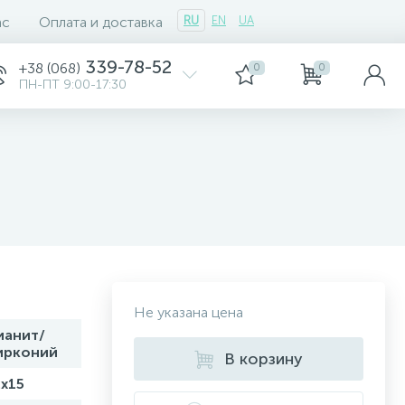
ас
Оплата и доставка
RU
EN
UA
339-78-52
+38 (068)
0
0
ПН-ПТ 9:00-17:30
Не указана цена
ианит/
ирконий
В корзину
2х15