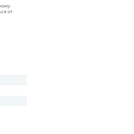
рному
ься от