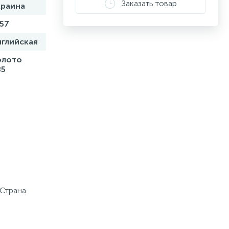
Заказать товар
краина
57
нглийская
олото
85
 Страна