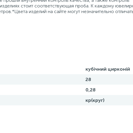
 прошли внутренний контроль качества, а также контроль
 изделиях стоит соответствующая проба. К каждому ювели
тров.*Цвета изделий на сайте могут незначительно отличат
кубічний цирконій
28
0,28
кр(круг)