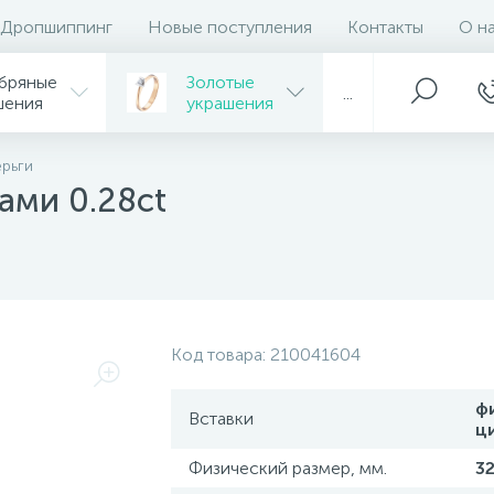
Дропшиппинг
Новые поступления
Контакты
О н
бряные
Золотые
...
шения
украшения
ерьги
ами 0.28ct
Код товара:
210041604
ф
Вставки
ц
Физический размер, мм.
3