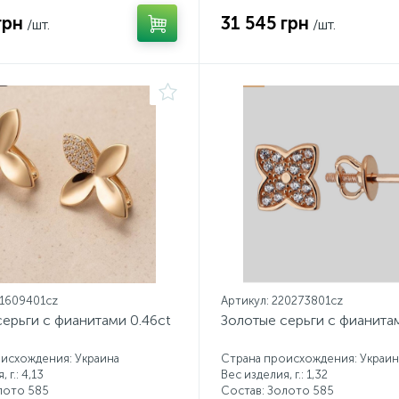
грн
31 545 грн
/шт.
/шт.
21609401cz
Артикул: 220273801cz
ерьги с фианитами 0.46ct
Золотые серьги с фианитам
исхождения: Украина
Страна происхождения: Украин
 г.: 4,13
Вес изделия, г.: 1,32
лото 585
Состав: Золото 585