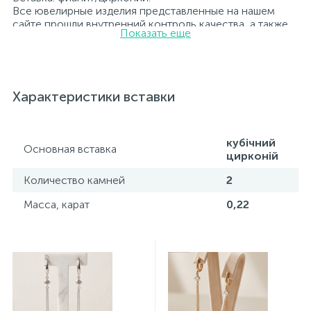
Все ювелирные изделия представленные на нашем
сайте прошли внутренний контроль качества, а также
Показать еще
контроль государственной пробирной службой
Украины, на всех изделиях стоит соответствующая
проба. К каждому ювелирному украшению
прилагаются бирка с указанием всех
параметров.*Цвета изделий на сайте могут
Характеристики вставки
незначительно отличаться от реальных из-за
особенностей цветопередачи экрана
кубічний
Основная вставка
цирконій
Количество камней
2
Масса, карат
0,22