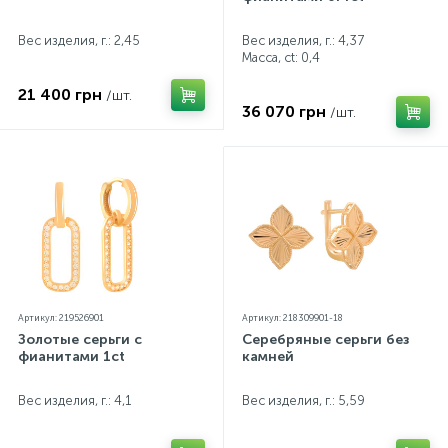
Контакты
Серебряные колье
Вес изделия, г.: 2,45
Вес изделия, г.: 4,37
Масса, ct:
0,4
О нас
Серебряные цепочки
21 400 грн
/шт.
36 070 грн
/шт.
Оплата и доставка
Серебряные аксессуары
Серебряные сувениры
Артикул: 219526901
Артикул: 218309901-18
Золотые серьги с
Серебряные серьги без
фианитами 1ct
камней
Вес изделия, г.: 4,1
Вес изделия, г.: 5,59