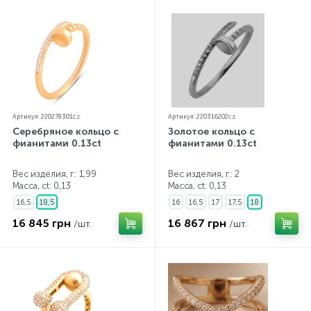
Артикул: 220278301cz
Артикул: 220316202cz
Серебряное кольцо с
Золотое кольцо с
фианитами 0.13ct
фианитами 0.13ct
Вес изделия, г.: 1,99
Вес изделия, г.: 2
Масса, ct:
0,13
Масса, ct:
0,13
16,5
18,5
16
16,5
17
17,5
18
16 845 грн
16 867 грн
/шт.
/шт.