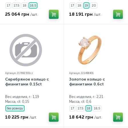
17
17,5
18
18,5
17
18
19
20
25 064 грн
18 191 грн
/шт.
/шт.
Артикул: 217692301cz
Артикул: 221498401
Серебряное кольцо с
Золотое кольцо с
фианитами 0.15ct
фианитами 0.6ct
Вес изделия, г.: 1,19
Вес изделия, г.: 2,21
Масса, ct:
0,15
Масса, ct:
0,6
без розміру
17
17,5
18
18,5
10 225 грн
18 642 грн
/шт.
/шт.