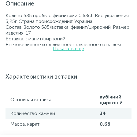
Описание
Кольцо 585 пробы с фианитами 0.68ct. Вес украшения
3,25г. Страна происхождения: Украина.
Состав: Золото 585/вставка: фианит/цирконий. Размер
изделия: 17
Вставка: фианит/цирконий.
Все ювелирные изделия представленные на нашем
Показать еще
сайте прошли внутренний контроль качества, а также
контроль государственной пробирной службой
Украины, на всех изделиях стоит соответствующая
проба. К каждому ювелирному украшению
прилагаются бирка с указанием всех
Характеристики вставки
параметров.*Цвета изделий на сайте могут
незначительно отличаться от реальных из-за
особенностей цветопередачи экрана
кубічний
Основная вставка
цирконій
Количество камней
34
Масса, карат
0,68