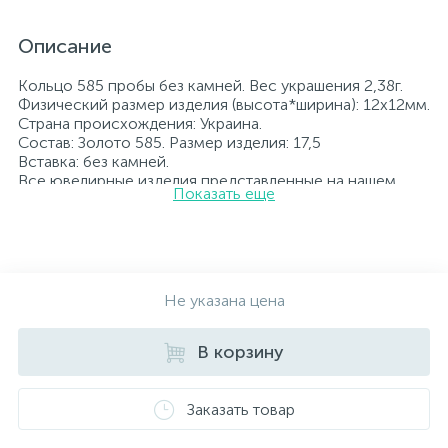
Описание
Кольцо 585 пробы без камней. Вес украшения 2,38г.
Физический размер изделия (высота*ширина): 12х12мм.
Страна происхождения: Украина.
Состав: Золото 585. Размер изделия: 17,5
Вставка: без камней.
Все ювелирные изделия представленные на нашем
Показать еще
сайте прошли внутренний контроль качества, а также
контроль государственной пробирной службой
Украины, на всех изделиях стоит соответствующая
проба. К каждому ювелирному украшению
прилагаются бирка с указанием всех
параметров.*Цвета изделий на сайте могут
Не указана цена
незначительно отличаться от реальных из-за
особенностей цветопередачи экрана
В корзину
Заказать товар