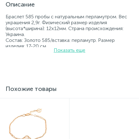
Описание
Браслет 585 пробы с натуральным перламутром. Вес
украшения 2,9г. Физический размер изделия
(высота*ширина): 12х12мм. Страна происхождения:
Украина.
Состав: Золото 585/вставка: перламутр. Размер
изделия: 17-20 см
Показать еще
Вставка: перламутр.
Все ювелирные изделия представленные на нашем
сайте прошли внутренний контроль качества, а также
контроль государственной пробирной службой
Украины, на всех изделиях стоит соответствующая
проба. К каждому ювелирному украшению
прилагаются бирка с указанием всех
Похожие товары
параметров.*Цвета изделий на сайте могут
незначительно отличаться от реальных из-за
особенностей цветопередачи экрана