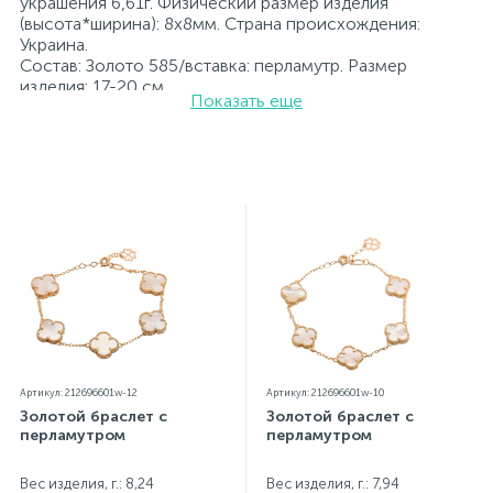
украшения 6,61г. Физический размер изделия
(высота*ширина): 8x8мм. Страна происхождения:
Украина.
Состав: Золото 585/вставка: перламутр. Размер
изделия: 17-20 см
Показать еще
Вставка: перламутр.
Все ювелирные изделия представленные на нашем
сайте прошли внутренний контроль качества, а также
контроль государственной пробирной службой
Украины, на всех изделиях стоит соответствующая
проба. К каждому ювелирному украшению
прилагаются бирка с указанием всех
параметров.*Цвета изделий на сайте могут
незначительно отличаться от реальных из-за
особенностей цветопередачи экрана
Артикул: 212696601w-12
Артикул: 212696601w-10
Золотой браслет с
Золотой браслет с
перламутром
перламутром
Вес изделия, г.: 8,24
Вес изделия, г.: 7,94