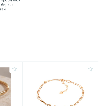
й пробирной
 бирка с
тей