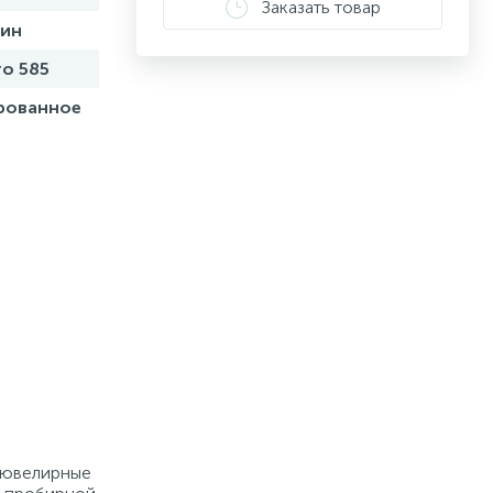
Заказать товар
бин
о 585
рованное
е ювелирные