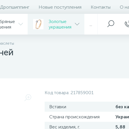
Дропшиппинг
Новые поступления
Контакты
О н
бряные
Золотые
...
шения
украшения
раслеты
мней
Код товара:
217859001
Вставки
без к
Страна происхождения
Украи
Вес изделия, г.
5,88