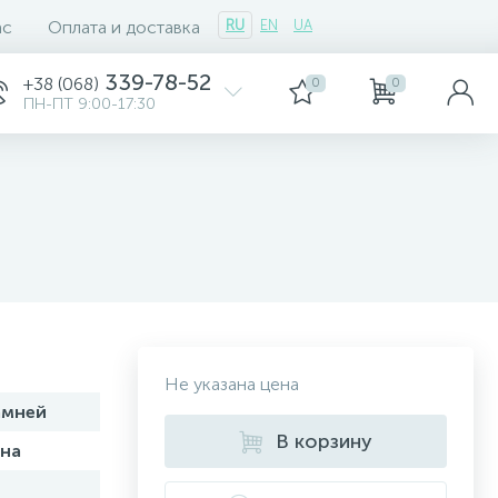
ас
Оплата и доставка
RU
EN
UA
339-78-52
+38 (068)
0
0
ПН-ПТ 9:00-17:30
Не указана цена
амней
В корзину
на