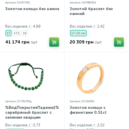
Артикул: 221457101
Артикул: 216708201b
Золотое кольцо без камней
Золотой браслет без
камней
Вес изделия, г.: 4,88
Вес изделия, г.: 2,42
17
17,5
18
17-20 см
41 174 грн
20 309 грн
/шт.
/шт.
Артикул: 217762301g
Артикул: 221516501
%ВидПокрытияПадеже2%
Золотое кольцо с
серебряный браслет с
фианитами 0.51ct
зеленим кварцем
Вес изделия, г.: 0,73
Вес изделия, г.: 2,02