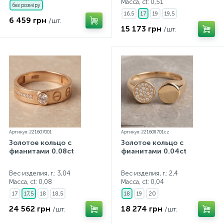
Масса, ct:
0,51
без розміру
16,5
17
19
19,5
6 459 грн
/шт.
15 173 грн
/шт.
Артикул: 221607001
Артикул: 221608701cz
Золотое кольцо с
Золотое кольцо с
фианитами 0.08ct
фианитами 0.04ct
Вес изделия, г.: 3,04
Вес изделия, г.: 2,4
Масса, ct:
0,08
Масса, ct:
0,04
17
17,5
18
18,5
18
19
20
24 562 грн
18 274 грн
/шт.
/шт.