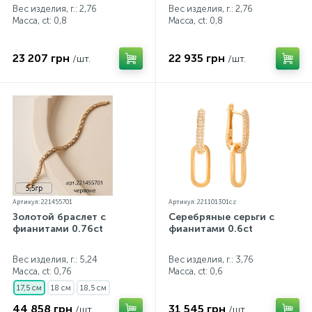
Вес изделия, г.: 2,76
Вес изделия, г.: 2,76
Масса, ct:
0,8
Масса, ct:
0,8
23 207 грн
22 935 грн
/шт.
/шт.
Артикул: 221455701
Артикул: 221101301cz
Золотой браслет с
Серебряные серьги с
фианитами 0.76ct
фианитами 0.6ct
Вес изделия, г.: 5,24
Вес изделия, г.: 3,76
Масса, ct:
0,76
Масса, ct:
0,6
17,5 см
18 см
18,5 см
44 858 грн
31 545 грн
/шт.
/шт.