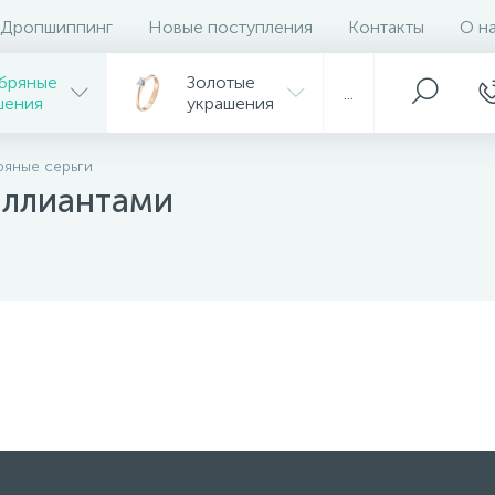
Дропшиппинг
Новые поступления
Контакты
О н
бряные
Золотые
...
шения
украшения
яные серьги
иллиантами