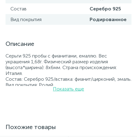
Состав
Серебро 925
Вид покрытия
Родированное
Описание
Серьги 925 пробы с фианитами, емаллю. Вес
украшения 1,68г. Физический размер изделия
(высота*ширина): 8х6мм. Страна происхождения:
Италия.
Состав: Серебро 925/вставка: фианит/цирконий, эмаль.
Вид покрытия: Родий
Показать еще
Вставка: фианит/цирконий, эмаль.
Родированные украшения дольше сохраняют свое
первоначальное состояние, а именно цвет и блеск
металла. Все ювелирные изделия представленные на
нашем сайте прошли внутренний контроль качества, а
также контроль государственной пробирной службой
Украины, на всех изделиях стоит соответствующая
Похожие товары
проба. К каждому ювелирному украшению