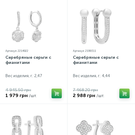
прилагаются бирка с указанием всех
параметров.*Цвета изделий на сайте могут
незначительно отличаться от реальных из-за
особенностей цветопередачи экрана
Артикул: 2214922
Артикул: 2199311
Серебряные серьги с
Серебряные серьги с
фианитами
фианитами
Вес изделия, г.: 2,47
Вес изделия, г.: 4,44
4 945.50 грн
7 468.20 грн
1 979 грн
2 988 грн
/шт.
/шт.