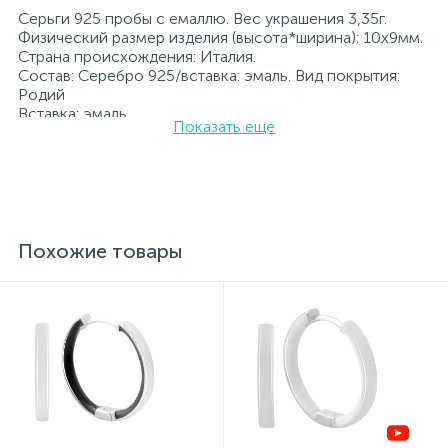
Серьги 925 пробы с емаллю. Вес украшения 3,35г.
Физический размер изделия (высота*ширина): 10х9мм.
Страна происхождения: Италия.
Состав: Серебро 925/вставка: эмаль. Вид покрытия:
Родий
Вставка: эмаль.
Показать еще
Родированные украшения дольше сохраняют свое
первоначальное состояние, а именно цвет и блеск
металла. Все ювелирные изделия представленные на
нашем сайте прошли внутренний контроль качества, а
также контроль государственной пробирной службой
Украины, на всех изделиях стоит соответствующая
проба. К каждому ювелирному украшению
Похожие товары
прилагаются бирка с указанием всех
параметров.*Цвета изделий на сайте могут
незначительно отличаться от реальных из-за
особенностей цветопередачи экрана