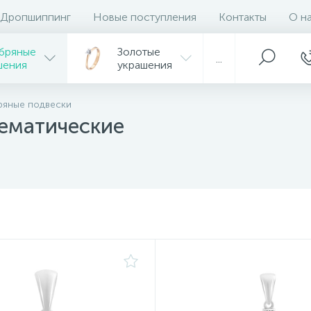
Дропшиппинг
Новые поступления
Контакты
О н
бряные
Золотые
...
шения
украшения
ряные подвески
ематические