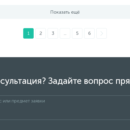
Показать ещё
1
2
3
...
5
6
сультация? Задайте вопрос пря