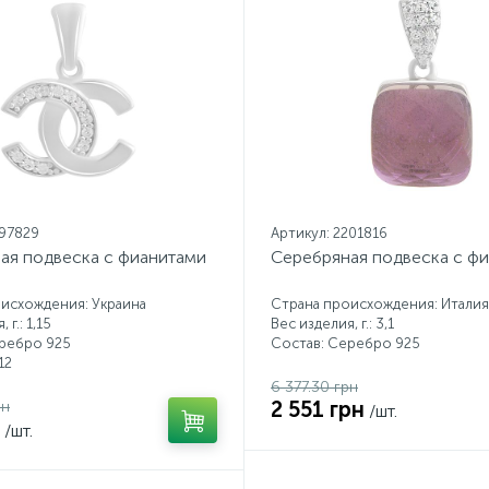
197829
Артикул: 2201816
ая подвеска с фианитами
Серебряная подвеска с ф
исхождения: Украина
Страна происхождения: Италия
 г.: 1,15
Вес изделия, г.: 3,1
еребро 925
Состав: Серебро 925
12
6 377.30 грн
2 551 грн
рн
/шт.
/шт.