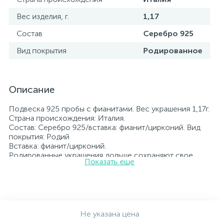
Вес изделия, г.
1,17
Состав
Серебро 925
Вид покрытия
Родированное
Описание
Подвеска 925 пробы с фианитами. Вес украшения 1,17г.
Страна происхождения: Италия.
Состав: Серебро 925/вставка: фианит/цирконий. Вид
покрытия: Родий
Вставка: фианит/цирконий.
Родированные украшения дольше сохраняют свое
Показать еще
первоначальное состояние, а именно цвет и блеск
металла. Все ювелирные изделия представленные на
нашем сайте прошли внутренний контроль качества, а
также контроль государственной пробирной службой
Украины, на всех изделиях стоит соответствующая
проба. К каждому ювелирному украшению
Не указана цена