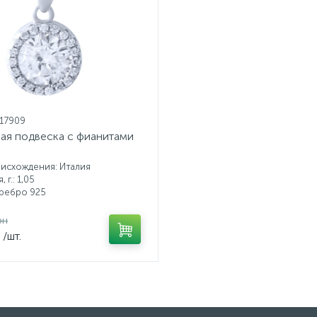
917909
ая подвеска с фианитами
исхождения: Италия
 г.: 1,05
еребро 925
рн
/шт.