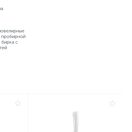
на
е ювелирные
й пробирной
 бирка с
тей