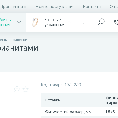
Дропшиппинг
Новые поступления
Контакты
О н
бряные
Золотые
...
шения
украшения
ряные подвески
фианитами
Код товара:
1982280
фиан
Вставки
цирк
Физический размер, мм.
15х5