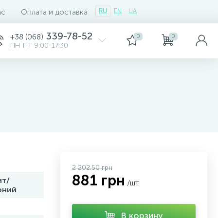
ас
Оплата и доставка
RU
EN
UA
339-78-52
+38 (068)
0
0
ПН-ПТ 9:00-17:30
2 202.50 грн
881 грн
ит/
/шт.
оний
В корзину