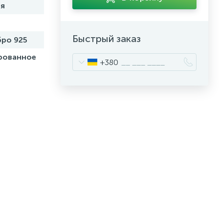
я
Быстрый заказ
ро 925
рованное
+380