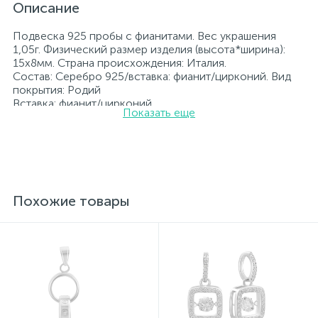
Описание
Подвеска 925 пробы с фианитами. Вес украшения
1,05г. Физический размер изделия (высота*ширина):
15х8мм. Страна происхождения: Италия.
Состав: Серебро 925/вставка: фианит/цирконий. Вид
покрытия: Родий
Вставка: фианит/цирконий.
Показать еще
Родированные украшения дольше сохраняют свое
первоначальное состояние, а именно цвет и блеск
металла. Все ювелирные изделия представленные на
нашем сайте прошли внутренний контроль качества, а
также контроль государственной пробирной службой
Украины, на всех изделиях стоит соответствующая
проба. К каждому ювелирному украшению
Похожие товары
прилагаются бирка с указанием всех
параметров.*Цвета изделий на сайте могут
незначительно отличаться от реальных из-за
особенностей цветопередачи экрана