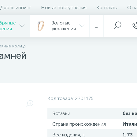
Дропшиппинг
Новые поступления
Контакты
О н
бряные
Золотые
...
шения
украшения
яные кольца
камней
Код товара:
2201175
Вставки
без к
Страна происхождения
Итали
Вес изделия, г.
1,73