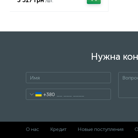
3 517 грн
/шт.
Нужна кон
+380
О нас
Кредит
Новые поступления
О