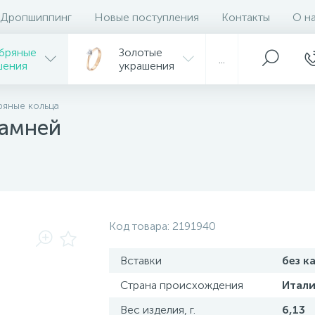
Дропшиппинг
Новые поступления
Контакты
О н
бряные
Золотые
...
шения
украшения
яные кольца
камней
Код товара:
2191940
Вставки
без к
Страна происхождения
Итали
Вес изделия, г.
6,13