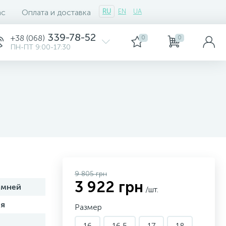
ас
Оплата и доставка
RU
EN
UA
339-78-52
+38 (068)
0
0
ПН-ПТ 9:00-17:30
9 805 грн
3 922 грн
амней
/шт.
я
Размер
16
16,5
17
18