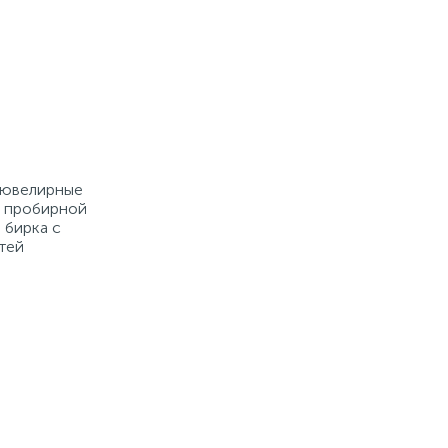
е ювелирные
й пробирной
 бирка с
тей