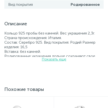
Вид покрытия
Родированное
Описание
Кольцо 925 пробы без камней. Вес украшения 2,3г.
Страна происхождения: Италия.
Состав: Серебро 925. Вид покрытия: Родий Размер
изделия: 16,5
Вставка: без камней.
Родированные украшения дольше сохраняют свое
Показать еще
первоначальное состояние, а именно цвет и блеск
металла. Все ювелирные изделия представленные на
нашем сайте прошли внутренний контроль качества, а
также контроль государственной пробирной службой
Украины, на всех изделиях стоит соответствующая
проба. К каждому ювелирному украшению
прилагаются бирка с указанием всех
Похожие товары
параметров.*Цвета изделий на сайте могут
незначительно отличаться от реальных из-за
особенностей цветопередачи экрана