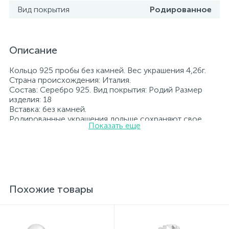
Вид покрытия
Родированное
Описание
Кольцо 925 пробы без камней. Вес украшения 4,26г.
Страна происхождения: Италия.
Состав: Серебро 925. Вид покрытия: Родий Размер
изделия: 18
Вставка: без камней.
Родированные украшения дольше сохраняют свое
Показать еще
первоначальное состояние, а именно цвет и блеск
металла. Все ювелирные изделия представленные на
нашем сайте прошли внутренний контроль качества, а
также контроль государственной пробирной службой
Украины, на всех изделиях стоит соответствующая
проба. К каждому ювелирному украшению
прилагаются бирка с указанием всех
Похожие товары
параметров.*Цвета изделий на сайте могут
незначительно отличаться от реальных из-за
особенностей цветопередачи экрана