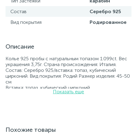
Тип Застежки
карабин
Состав
Серебро 925
Вид покрытия
Родированное
Описание
Колье 925 пробы с натуральным топазом 1.099ct. Вес
украшения 3,75г. Страна происхождения: Италия.
Состав: Серебро 925/вставка: топаз, кубический
цирконий. Вид покрытия: Родий Размер изделия: 45-50
см
Вставка: топаз, кубический цирконий.
Показать еще
Родированные украшения дольше сохраняют свое
первоначальное состояние, а именно цвет и блеск
металла. Все ювелирные изделия представленные на
нашем сайте прошли внутренний контроль качества, а
также контроль государственной пробирной службой
Украины, на всех изделиях стоит соответствующая
проба. К каждому ювелирному украшению
Похожие товары
прилагаются бирка с указанием всех